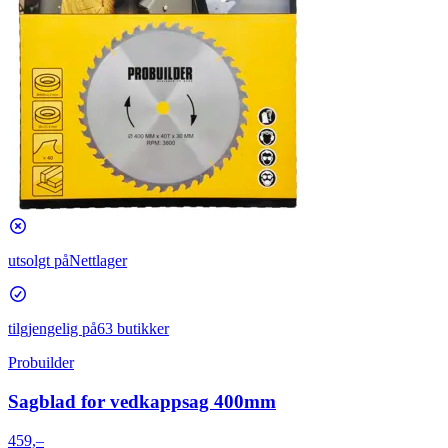
utsolgt på
Nettlager
tilgjengelig på
63 butikker
Probuilder
Sagblad for vedkappsag 400mm
459,–