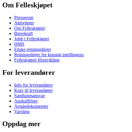
Om Felleskjøpet
Presserom
Aktiviteter
Om Felleskjøpet
Bærekraft
Jobb i Felleskjøpet
HMS
Etiske retningslinjer
Retningslinjer for kunstig intellingens
Felleskjøpet fôrutvikling
For leverandører
Info for leverandører
Krav til leverandører
Samfunnsansvar
Anskaffelser
Avtaledokumenter
Varsling
Oppdag mer