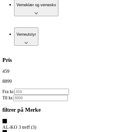
Verneklær og vernesko
Verneutstyr
Pris
459
8899
Fra kr.
Til kr.
filtrer på
Merke
AL-KO
3
treff
(
3
)