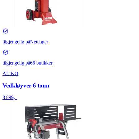
tilgjengelig på
Nettlager
tilgjengelig på
66 butikker
AL-KO
Vedkløyver 6 tonn
8 899,–