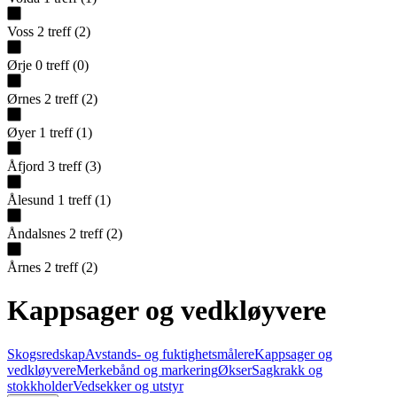
Voss
2
treff
(
2
)
Ørje
0
treff
(
0
)
Ørnes
2
treff
(
2
)
Øyer
1
treff
(
1
)
Åfjord
3
treff
(
3
)
Ålesund
1
treff
(
1
)
Åndalsnes
2
treff
(
2
)
Årnes
2
treff
(
2
)
Kappsager og vedkløyvere
Skogsredskap
Avstands- og fuktighetsmålere
Kappsager og
vedkløyvere
Merkebånd og markering
Økser
Sagkrakk og
stokkholder
Vedsekker og utstyr