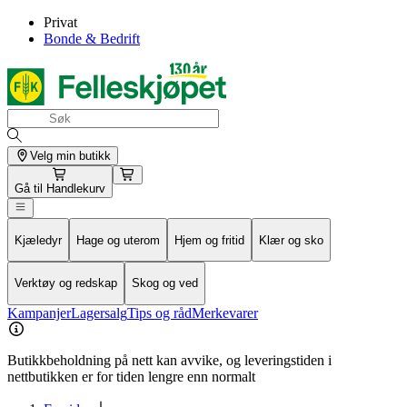
Privat
Bonde & Bedrift
Velg min butikk
Gå til
Handlekurv
Kjæledyr
Hage og uterom
Hjem og fritid
Klær og sko
Verktøy og redskap
Skog og ved
Kampanjer
Lagersalg
Tips og råd
Merkevarer
Butikkbeholdning på nett kan avvike, og leveringstiden i
nettbutikken er for tiden lengre enn normalt